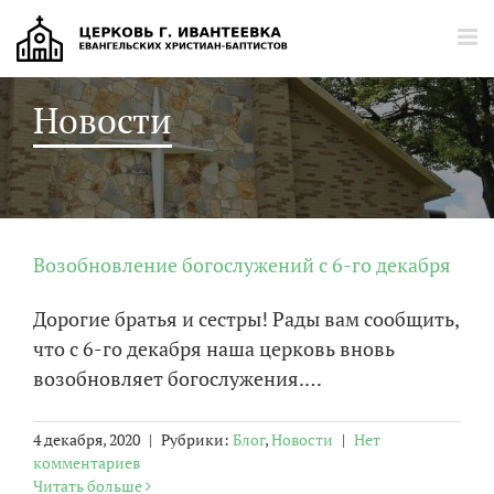
Главная
Новости
Расписание богослужений
Новости
Статьи
О церкви
Возобновление богослужений с 6-го декабря
История церкви
Дорогие братья и сестры! Рады вам сообщить,
Галерея
что с 6-го декабря наша церковь вновь
Видеогалерея
возобновляет богослужения.…
Контакты
4 декабря, 2020
|
Рубрики:
Блог
,
Новости
|
Нет
комментариев
Читать больше