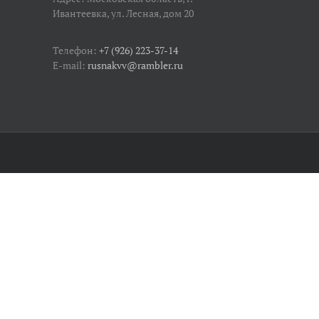
Ивантеевка, ул. Лесная, дом 20
Телефон:
+7 (926) 223-37-14
E-mail:
rusnakvv@rambler.ru