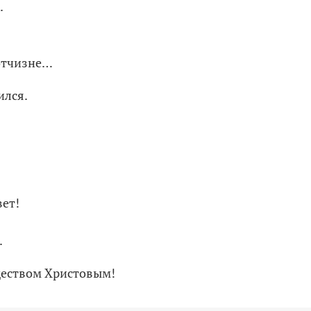
.
 отчизне…
ился.
вет!
.
деством Христовым!