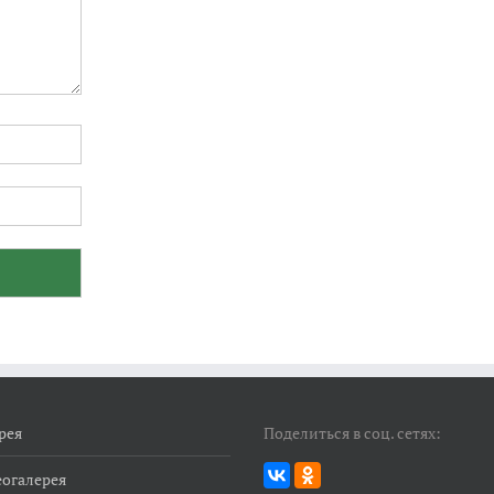
рея
Поделиться в соц. сетях:
огалерея