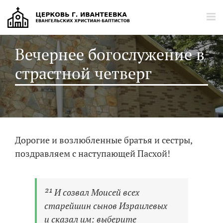
Главная
Вечернее богослужение в
Расписание богослужений
страстной четверг
Новости
Статьи
О церкви
История церкви
Дорогие и возлюбленные братья и сестры,
Галерея
поздравляем с наступающей Пасхой!
Видеогалерея
Контакты
²¹ И созвал Моисей всех
старейшин сынов Израилевых
и сказал им: выберите